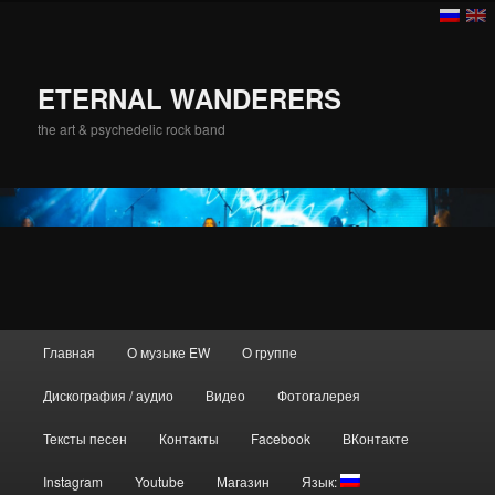
ETERNAL WANDERERS
the art & psychedelic rock band
Главное меню
Главная
О музыке EW
О группе
Перейти к основному содержимому
Дискография / аудио
Видео
Фотогалерея
Тексты песен
Контакты
Facebook
ВКонтакте
Instagram
Youtube
Магазин
Язык: