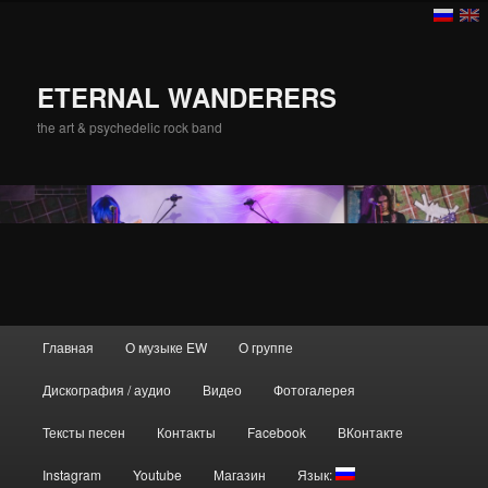
ETERNAL WANDERERS
the art & psychedelic rock band
Главное меню
Главная
О музыке EW
О группе
Перейти к основному содержимому
Дискография / аудио
Видео
Фотогалерея
Тексты песен
Контакты
Facebook
ВКонтакте
Instagram
Youtube
Магазин
Язык: