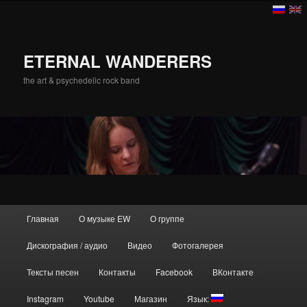
ETERNAL WANDERERS
the art & psychedelic rock band
Главное меню
Главная
О музыке EW
О группе
Перейти к основному содержимому
Дискография / аудио
Видео
Фотогалерея
Тексты песен
Контакты
Facebook
ВКонтакте
Instagram
Youtube
Магазин
Язык: