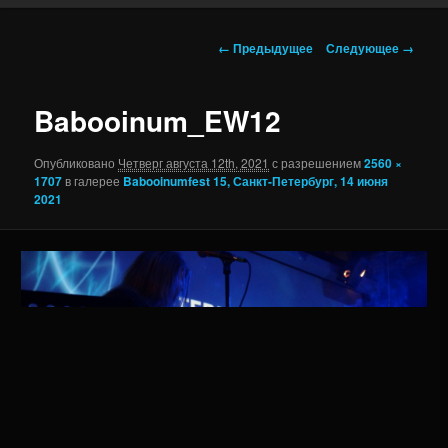
Навигация по изображениям
← Предыдущее
Следующее →
Babooinum_EW12
Опубликовано
Четверг августа 12th, 2021
с разрешением
2560 ×
1707
в галерее
Babooinumfest 15, Санкт-Петербург, 14 июня
2021