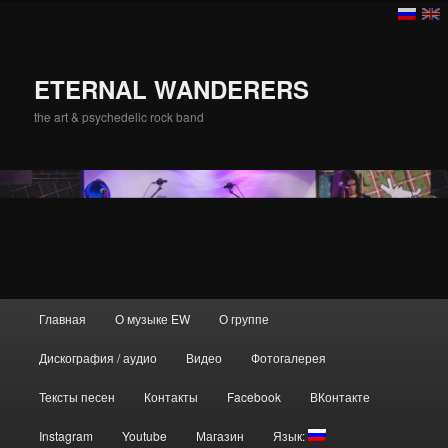
ETERNAL WANDERERS
the art & psychedelic rock band
Главное меню
Главная
О музыке EW
О группе
Перейти к основному содержимому
Дискография / аудио
Видео
Фотогалерея
Тексты песен
Контакты
Facebook
ВКонтакте
Instagram
Youtube
Магазин
Язык: