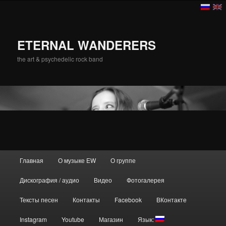
ETERNAL WANDERERS
the art & psychedelic rock band
Главное меню
Главная
О музыке EW
О группе
Перейти к основному содержимому
Перейти к дополнительному содержимому
Дискография / аудио
Видео
Фотогалерея
Тексты песен
Контакты
Facebook
ВКонтакте
Instagram
Youtube
Магазин
Язык: